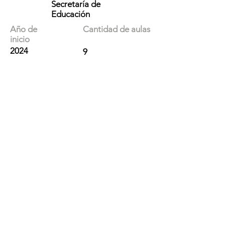
Secretaría de
Educación
Año de
Cantidad de aulas
inicio
2024
9
Ubicación
MF93+PC6, Reinaldo Santa Cruz,
Quito 170132, Ecuador