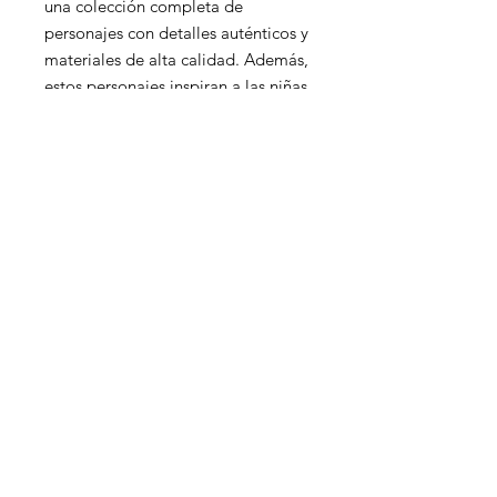
una colección completa de
personajes con detalles auténticos y
materiales de alta calidad. Además,
estos personajes inspiran a las niñas
y niños a convertirse en agentes de
cambio y adoptar estilos de vida
saludables y sostenibles. El kit viene
en un balde temático y es perfecto
para regalar o guardar tus muñecos
coleccionables de manera segura y
organizada.
Estatus Legal
Libro de reclamaciones
© 2025 ANIA ORG.